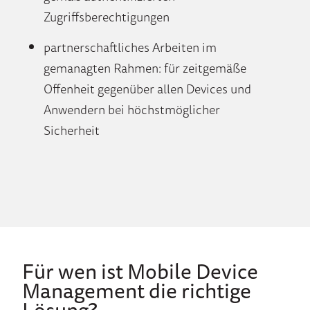
Zugriffsberechtigungen
partnerschaftliches Arbeiten im
gemanagten Rahmen: f
ü
r zeitgem
äß
e
Offenheit gegen
ü
ber allen Devices und
Anwendern bei h
ö
chstm
ö
glicher
Sicherheit
Für wen ist Mobile Device
Management die richtige
Lösung?