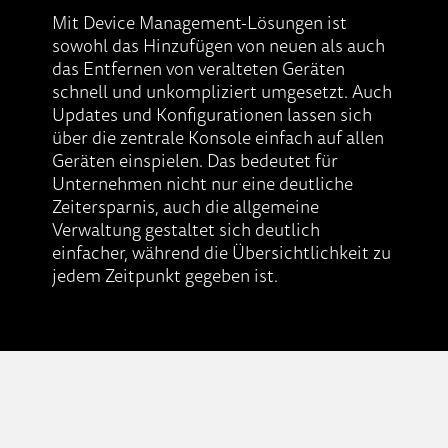
Mit Device Management-L
ö
sungen ist
sowohl das Hinzuf
ü
gen von
neuen als auch
das Entfernen von veralteten Ger
ä
ten
schnell und unkompliziert umgesetzt. Auch
Updates und Konfigurationen lassen sich
ü
ber die zentrale Konsole einfach auf allen
Ger
ä
ten einspielen. Das bedeutet f
ü
r
Unternehmen nicht nur eine deutliche
Zeit
ersparnis, auch die allgemeine
Verwaltung gestaltet sich deutlich
einfacher, w
ä
hrend die
Ü
bersichtlichkeit zu
jedem Zeitpunkt gegeben ist.