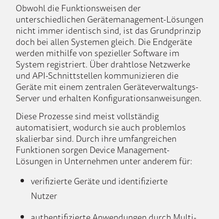
Obwohl die Funktionsweisen der
unterschiedlichen Ger
ä
temanagement-L
ö
sungen
nicht immer identisch sind, ist das Grundprinzip
doch bei allen Systemen gleich. Die Endger
ä
te
werden mithilfe von spezieller Software im
System registriert.
Ü
ber drahtlose Netzwerke
und API-Schnittstellen kommunizieren die
Ger
ä
te mit einem zentralen Ger
ä
teverwaltungs-
Server und erhalten Konfigurationsanweisungen.
Diese Prozesse sind meist vollst
ä
ndig
automatisiert, wodurch sie auch problemlos
skalierbar sind. Durch ihre umfangreichen
Funktionen sorgen Device Management-
L
ö
sungen in Unternehmen unter anderem f
ü
r:
verifizierte Ger
ä
te und identifizierte
Nutzer
authentifizierte Anwendungen durch Multi-