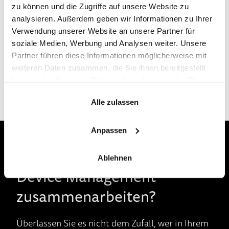
zu können und die Zugriffe auf unsere Website zu
analysieren. Außerdem geben wir Informationen zu Ihrer
Verwendung unserer Website an unsere Partner für
soziale Medien, Werbung und Analysen weiter. Unsere
Partner führen diese Informationen möglicherweise mit
weiteren Daten zusammen, die Sie ihnen bereitgestellt
haben oder die sie im Rahmen Ihrer Nutzung der Dienste
gesammelt haben.
Alle zulassen
Anpassen
Warum mit netgo im Bereich
Ablehnen
Device Management
zusammenarbeiten?
Überlassen Sie es nicht dem Zufall, wer in Ihrem