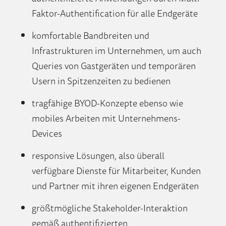
Faktor-Authentification f
ü
r alle Endger
ä
te
komfortable Bandbreiten und
Infrastrukturen im Unternehmen, um auch
Queries von Gastger
ä
ten und tempor
ä
ren
Usern in Spitzenzeiten zu bedienen
tragf
ä
hige BYOD-Konzepte ebenso wie
mobiles Arbeiten mit Unternehmens-
Devices
responsive L
ö
sungen, also
ü
berall
verf
ü
gbare Dienste f
ü
r Mitarbeiter, Kunden
und Partner mit ihren eigenen Endger
ä
ten
gr
öß
tm
ö
gliche Stakeholder-Interaktion
gem
äß
authentifizierten