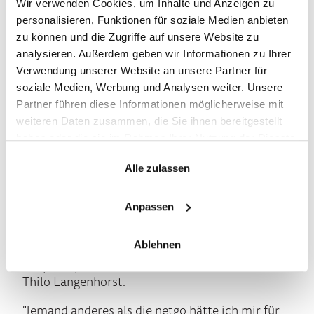
Wir verwenden Cookies, um Inhalte und Anzeigen zu
Exchange-Server, sondern in der Cloud.
personalisieren, Funktionen für soziale Medien anbieten
Eine Ausnahme bildet das BAföG-Team, das
zu können und die Zugriffe auf unsere Website zu
analysieren. Außerdem geben wir Informationen zu Ihrer
aus Datenschutzgründen weiterhin einen
Verwendung unserer Website an unsere Partner für
lokalen Exchange nutzt.
soziale Medien, Werbung und Analysen weiter. Unsere
Partner führen diese Informationen möglicherweise mit
Ferner ist nun der Grundstein gelegt für
weiteren Daten zusammen, die Sie ihnen bereitgestellt
einen sicheren Zugriff auf interne
haben oder die sie im Rahmen Ihrer Nutzung der Dienste
gesammelt haben.
Webseiten ohne obligatorische VPN-
Alle zulassen
Verbindung.
Anpassen
Das IT-Team des Kölner Studierendenwerks ist
sehr zufrieden mit der Umsetzung des Projektes
Ablehnen
sowie der Zusammenarbeit mit den netgo-
Ansprechpartner*innen rund um IT-Architect
Thilo Langenhorst.
"Jemand anderes als die netgo hätte ich mir für