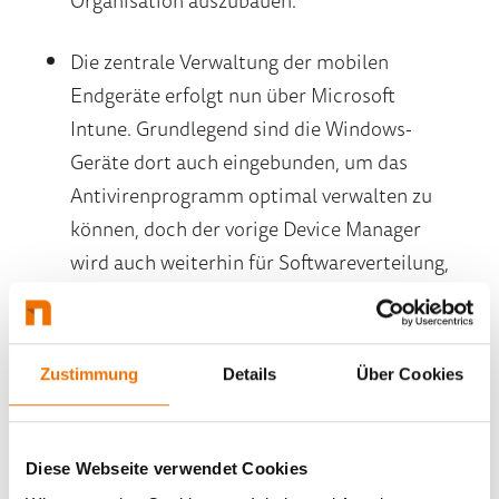
Organisation auszubauen.
Die zentrale Verwaltung der mobilen
Endgeräte erfolgt nun über Microsoft
Intune. Grundlegend sind die Windows-
Geräte dort auch eingebunden, um das
Antivirenprogramm optimal verwalten zu
können, doch der vorige Device Manager
wird auch weiterhin für Softwareverteilung,
Patch-Management und Geräteverwaltung
eingesetzt.
Zustimmung
Details
Über Cookies
Ein weiterer wichtiger Projektbestandteil
ist die Umstellung der E-Mail-Verwaltung:
Für die meisten Mitarbeitenden erfolgt
Diese Webseite verwendet Cookies
diese nun nicht mehr über einen lokalen