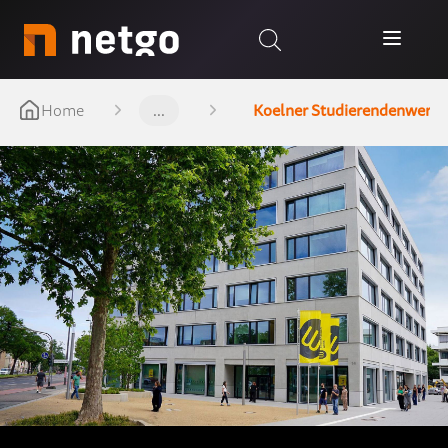
Home
...
Koelner Studierendenwerk