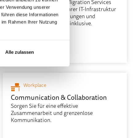
Steigern Sie mit Cloud Migration Services
hrer Verwendung unserer
von netgo die Effizienz Ihrer IT-Infrastruktur
– maßgeschneiderte Lösungen und
 führen diese Informationen
Endnutzerzufriedenheit inklusive.
ie im Rahmen Ihrer Nutzung
Mehr erfahren
Alle zulassen
Workplace
Communication & Collaboration
Sorgen Sie für eine effektive
Zusammenarbeit und grenzenlose
Kommunikation.