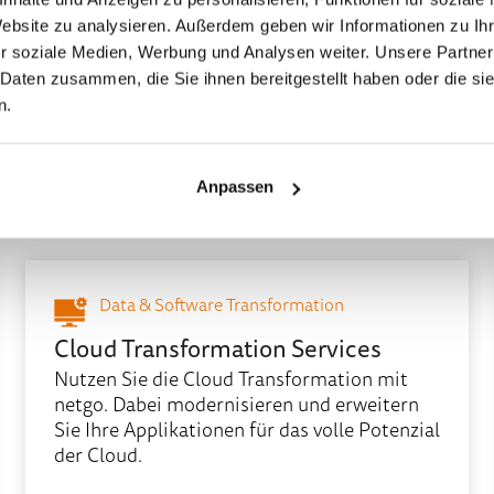
Steigern Sie mit Cloud Compute Ihren
Website zu analysieren. Außerdem geben wir Informationen zu I
Unternehmenserfolg mit einer
leistungsstarken und sicheren Cloud-
r soziale Medien, Werbung und Analysen weiter. Unsere Partner
Infrastruktur von netgo.
 Daten zusammen, die Sie ihnen bereitgestellt haben oder die s
n.
Mehr erfahren
Anpassen
Data & Software Transformation
Cloud Transformation Services
Nutzen Sie die Cloud Transformation mit
netgo. Dabei modernisieren und erweitern
Sie Ihre Applikationen für das volle Potenzial
der Cloud.