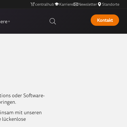
centralhub
Karriere
Newsletter
Standorte
Kontakt
iere
+
utions oder Software-
ringen.
einsam mit unseren
e lückenlose