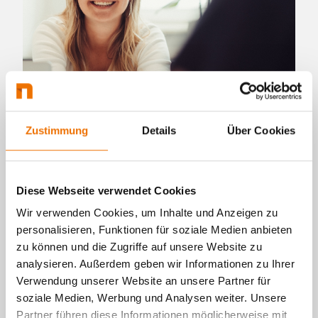
Zustimmung
Details
Über Cookies
Stolpersteine beseitigen –
Diese Webseite verwendet Cookies
Herausforderungen als
Chance nutzen
Wir verwenden Cookies, um Inhalte und Anzeigen zu
personalisieren, Funktionen für soziale Medien anbieten
zu können und die Zugriffe auf unsere Website zu
Die Einführung der hybriden Arbeitswelt
analysieren. Außerdem geben wir Informationen zu Ihrer
erfordert eine Vielzahl von Anpassungen, um
Verwendung unserer Website an unsere Partner für
sicherzustellen, dass Teams effektiv
soziale Medien, Werbung und Analysen weiter. Unsere
zusammenarbeiten können, auch wenn sie
Partner führen diese Informationen möglicherweise mit