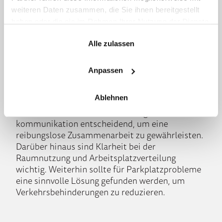
physisch getrennt sind.
weiteren Daten zusammen, die Sie ihnen bereitgestellt
haben oder die sie im Rahmen Ihrer Nutzung der Dienste
Durch die gezielte Anpassung von
gesammelt haben.
Arbeitsplatzumgebungen und die Bereitstellung
Alle zulassen
entsprechender Tools und Ressourcen können
Unternehmen sicherstellen, dass sie den
Anforderungen der neuen Arbeitsrealität gerecht
Anpassen
werden und ihre Teams erfolgreich in die Zukunft
führen.
Ablehnen
Somit sind eine effiziente Büroorganisation und -
kommunikation entscheidend, um eine
reibungslose Zusammenarbeit zu gewährleisten.
Darüber hinaus sind Klarheit bei der
Raumnutzung und Arbeitsplatzverteilung
wichtig. Weiterhin sollte für Parkplatzprobleme
eine sinnvolle Lösung gefunden werden, um
Verkehrsbehinderungen zu reduzieren.