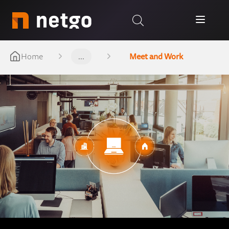
Home
...
Meet and Work