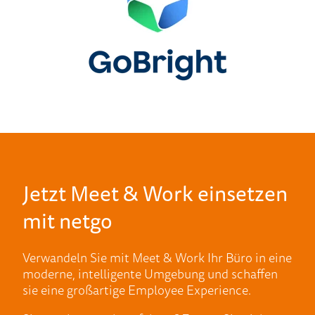
Jetzt Meet & Work einsetzen
mit netgo
Verwandeln Sie mit Meet & Work Ihr Büro in eine
moderne, intelligente Umgebung und schaffen
sie eine großartige Employee Experience.