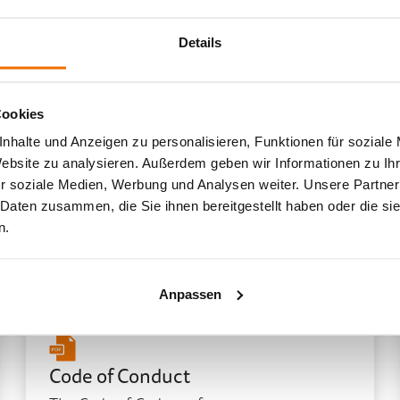
Details
Code of Conduct
Der Code of Coduct der netgo
Cookies
Gesellschaften
nhalte und Anzeigen zu personalisieren, Funktionen für soziale
Website zu analysieren. Außerdem geben wir Informationen zu I
r soziale Medien, Werbung und Analysen weiter. Unsere Partner
 Daten zusammen, die Sie ihnen bereitgestellt haben oder die s
netgo companies
n.
Anpassen
Code of Conduct