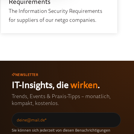
Requirements
The Information Security Requirements
for suppliers of our netgo companies.
NEWSLETTER
IT-Insights, die
wirken
.
Trends, Events & Praxis-Tipps – monatlich,
kompakt, kostenlos.
Sie können sich jederzeit von diesen Benachrichtigungen