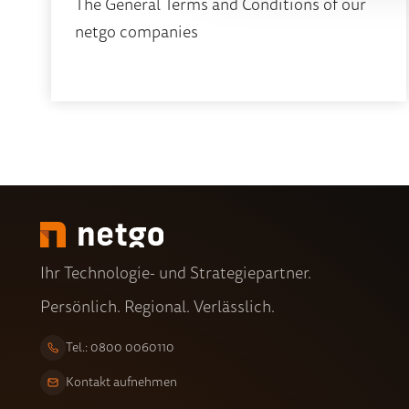
The General Terms and Conditions of our
netgo companies
Ihr Technologie- und Strategiepartner.
Persönlich. Regional. Verlässlich.
Tel.: 0800 0060110
Kontakt aufnehmen