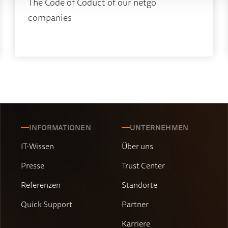
The Code of Coduct of our netgo
companies
INFORMATIONEN
UNTERNEHMEN
IT-Wissen
Über uns
Presse
Trust Center
Referenzen
Standorte
Quick Support
Partner
Karriere