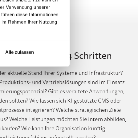
hrer Verwendung unserer
 führen diese Informationen
ie im Rahmen Ihrer Nutzung
ische Lösung in 4 Schritten
Alle zulassen
 der aktuelle Stand Ihrer Systeme und Infrastruktur?
Produktions- und Vertriebslösungen sind im Einsatz
imierungspotenzial? Gibt es veraltete Anwendungen,
den sollten? Wie lassen sich KI-gestützte CMS oder
tprozesse integrieren? Welche strategischen Ziele
aus? Welche Leistungen möchten Sie intern abbilden,
ukaufen? Wie kann Ihre Organisation künftig
 und leistungsfähiger aufgestellt werden?