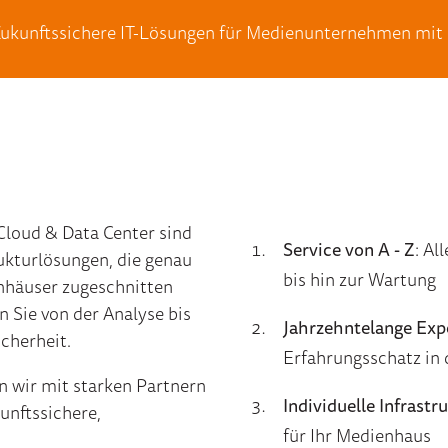
ukunftssichere IT-Lösungen für Medienunternehmen mit
Cloud & Data Center sind
Service von A -
Z
:
All
trukturlösungen, die genau
bis hin zur Wartung
nhäuser zugeschnitten
n Sie von der Analyse bis
Jahrzehntelange Exp
cherheit.
Erfahrungsschatz
in
 wir mit starken Partnern
Individuelle Infrastr
kunftssichere,
für Ihr Medienhaus