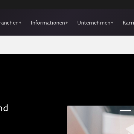
ranchen
Informationen
Unternehmen
Karr
+
+
+
nd