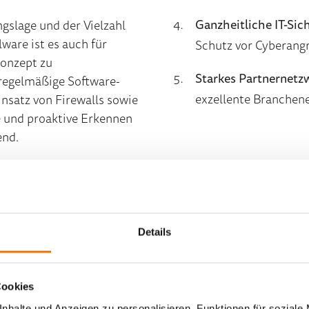
Ganzheitliche IT-Sic
slage und der Vielzahl
ware ist es auch für
Schutz vor Cyberangr
konzept zu
Starkes Partnernetz
 regelmäßige Software-
exzellente
Branchene
nsatz von Firewalls sowie
e und proaktive Erkennen
end.
lichen IT-Security-
Details
n
Cookies
nhalte und Anzeigen zu personalisieren, Funktionen für soziale