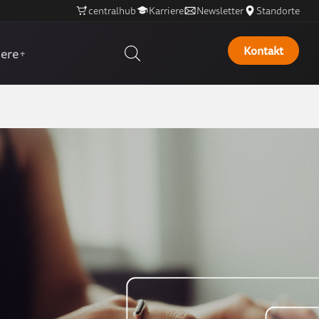
centralhub
Karriere
Newsletter
Standorte
Kontakt
iere
+