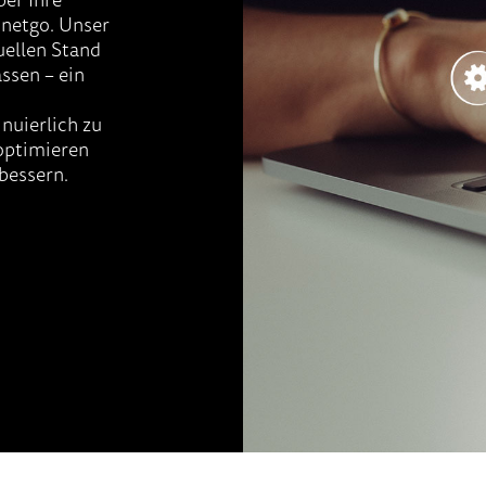
netgo. Unser
uellen Stand
assen – ein
inuierlich zu
 optimieren
bessern.