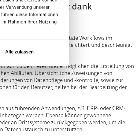
rkflowmanagement dank
hrer Verwendung unserer
flow-Designer
 führen diese Informationen
ie im Rahmen Ihrer Nutzung
orkflow-Designer können digitale Workflows im
n. Der grafische Designer erleichtert und beschleunigt
ng des Geschäftsprozesses.
Alle zulassen
einfach zu definieren und ermöglichen die Erstellung von
chen Abläufen. Übersichtliche Zuweisungen von
rderungen von Datenpflege und -kontrolle, sowie zur
onen für den Benutzer, helfen bei der Bearbeitung der
n aus führenden Anwendungen, z.B. ERP- oder CRM-
 einbezogen werden. Ebenso können gewonnene
eder an Drittsysteme zurückgegeben werden, um die
n Datenaustausch zu unterstützen.