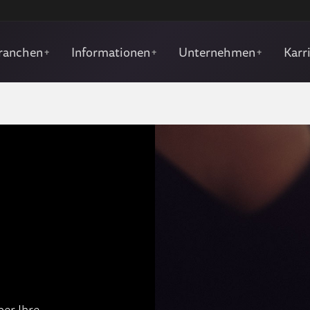
ranchen
Informationen
Unternehmen
Karr
+
+
+
ber Ihre