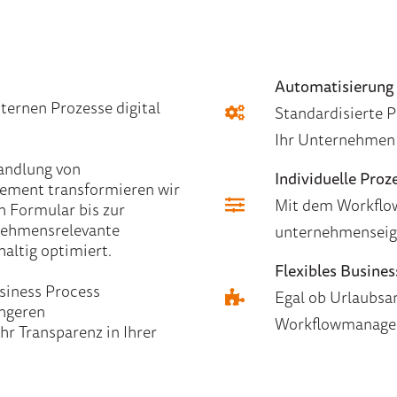
o
Automatisierung
ernen Prozesse digital
Standardisierte 
Ihr Unternehmen 
wandlung von
Individuelle Proze
ement transformieren wir
Mit dem Workflow
en Formular bis zur
ehmensrelevante
unternehmenseig
ltig optimiert.
Flexibles Busin
siness Process
Egal ob Urlaubsa
ingeren
Workflowmanageme
r Transparenz in Ihrer