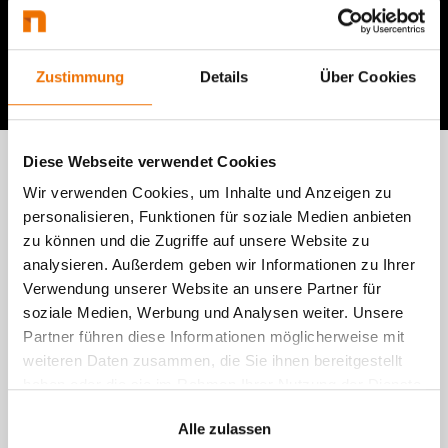
uns gerne.
Jetzt Beratung anfragen
Zustimmung
Details
Über Cookies
Diese Webseite verwendet Cookies
Darum sollten Sie bei
Wir verwenden Cookies, um Inhalte und Anzeigen zu
personalisieren, Funktionen für soziale Medien anbieten
individueller
zu können und die Zugriffe auf unsere Website zu
Softwareentwicklung mit
analysieren. Außerdem geben wir Informationen zu Ihrer
Verwendung unserer Website an unsere Partner für
netgo zusammenarbeiten
soziale Medien, Werbung und Analysen weiter. Unsere
Partner führen diese Informationen möglicherweise mit
weiteren Daten zusammen, die Sie ihnen bereitgestellt
Geschäftsmodelle und -prozesse sind komplex:
haben oder die sie im Rahmen Ihrer Nutzung der Dienste
Nicht jedes Unternehmen hat die Kapazitäten
gesammelt haben.
und die Erfahrung, maßgeschneiderte
Alle zulassen
Softwarelösungen zu entwickeln - obwohl diese