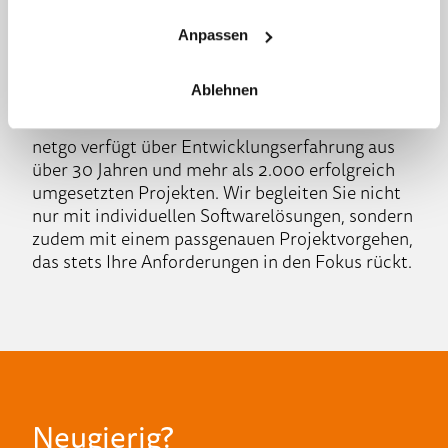
ein wesentlicher Bestandteil des eigenen
Leistungsangebots sind. netgo unterstützt dabei,
Anpassen
diese Lösungen gemeinsam zu implementieren,
weiterzuentwickeln und auf Wunsch auch zu
Ablehnen
betreiben.
netgo verfügt über Entwicklungserfahrung aus
über 30 Jahren und mehr als 2.000 erfolgreich
umgesetzten Projekten. Wir begleiten Sie nicht
nur mit individuellen Softwarelösungen, sondern
zudem mit einem passgenauen Projektvorgehen,
das stets Ihre Anforderungen in den Fokus rückt.
Neugierig?