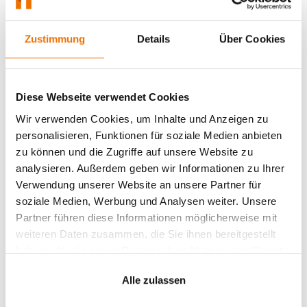
MPM Process Mining
Zustimmung
Details
Über Cookies
Mit unserer praxiserprobten und vielfach
ausgezeichneten Lösung
MPM Process
Mining
werden Ihre Prozesse vollständig
Diese Webseite verwendet Cookies
datenbasiert analysiert, verbessert und
Wir verwenden Cookies, um Inhalte und Anzeigen zu
erfolgreich gesteuert.
personalisieren, Funktionen für soziale Medien anbieten
zu können und die Zugriffe auf unsere Website zu
analysieren. Außerdem geben wir Informationen zu Ihrer
Verwendung unserer Website an unsere Partner für
soziale Medien, Werbung und Analysen weiter. Unsere
Partner führen diese Informationen möglicherweise mit
weiteren Daten zusammen, die Sie ihnen bereitgestellt
haben oder die sie im Rahmen Ihrer Nutzung der Dienste
gesammelt haben.
Alle zulassen