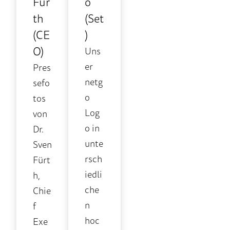
Für
o
th
(Set
(CE
)
O)
Uns
er
Pres
netg
sefo
o
tos
Log
von
o in
Dr.
unte
Sven
rsch
Fürt
iedli
h,
che
Chie
n
f
hoc
Exe