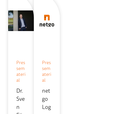
Pres
Pres
sem
sem
ateri
ateri
al
al
Dr.
net
Sve
go
n
Log