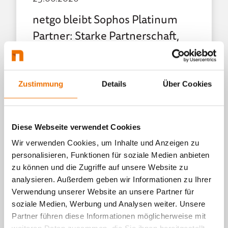
netgo bleibt Sophos Platinum
Partner: Starke Partnerschaft,
starke Zahlen
Berlin – 17. Juni 2026 – netgo bestätigt
den Sophos Platinum Partner-Status für
Zustimmung
Details
Über Cookies
2026. Mit einem gemeinsamen
Millionen Umsatz und langjähriger, tiefer
Zusammenarbeit zählt netgo zu den
Diese Webseite verwendet Cookies
bedeutendsten Sophos-Partnern in...
Wir verwenden Cookies, um Inhalte und Anzeigen zu
personalisieren, Funktionen für soziale Medien anbieten
Mehr erfahren
zu können und die Zugriffe auf unsere Website zu
analysieren. Außerdem geben wir Informationen zu Ihrer
Verwendung unserer Website an unsere Partner für
soziale Medien, Werbung und Analysen weiter. Unsere
Partner führen diese Informationen möglicherweise mit