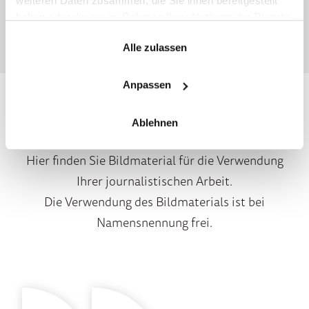
weiteren Daten zusammen, die Sie ihnen bereitgestellt
1
2
3
4
5
6
7
8
9
10
11
12
13
14
15
16
17
18
19
20
21
22
23
24
>
haben oder die sie im Rahmen Ihrer Nutzung der Dienste
gesammelt haben.
Alle zulassen
Anpassen
Bildmaterial
Ablehnen
Hier finden Sie Bildmaterial für die Verwendung
Ihrer journalistischen Arbeit.
Die Verwendung des Bildmaterials ist bei
Namensnennung frei.