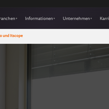
ranchen
Informationen
Unternehmen
Karr
+
+
+
o und Itscope