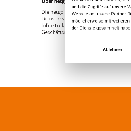
Über netgo
und die Zugriffe auf unsere 
Die netgo group beschäftigt über 1.500
Website an unsere Partner fü
Dienstleistungen umfasst ihr ganzheitl
möglicherweise mit weiteren
Infrastruktur sowie maßgeschneiderte S
der Dienste gesammelt habe
Geschäftsmodelle.
Ablehnen