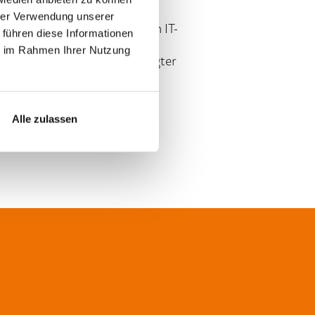
hrer Verwendung unserer
ührenden Anbieter im Bereich IT-
 führen diese Informationen
, IT-Security-Konzepte, IT-
ie im Rahmen Ihrer Nutzung
Landschaft und digital geprägter
Alle zulassen