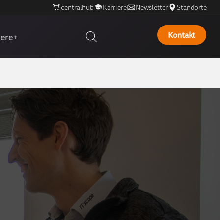
centralhub
Karriere
Newsletter
Standorte
Kontakt
iere
+