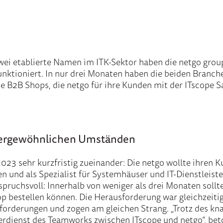
zwei etablierte Namen im ITK-Sektor haben die netgo group
unktioniert. In nur drei Monaten haben die beiden Bran
Die B2B Shops, die netgo für ihre Kunden mit der ITscope S
ußergewöhnlichen Umständen
023 sehr kurzfristig zueinander: Die netgo wollte ihren 
 und als Spezialist für Systemhäuser und IT-Dienstleister
nspruchsvoll: Innerhalb von weniger als drei Monaten soll
hop bestellen können. Die Herausforderung war gleichzeiti
nforderungen und zogen am gleichen Strang. „Trotz des kn
Verdienst des Teamworks zwischen ITscope und netgo“, bet