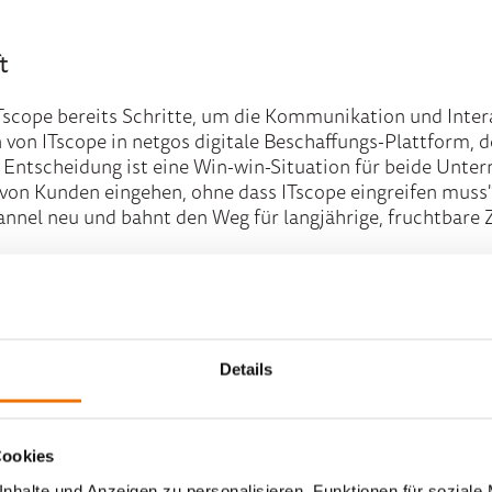
t
ITscope bereits Schritte, um die Kommunikation und Inte
on von ITscope in netgos digitale Beschaffungs-Plattform, 
he Entscheidung ist eine Win-win-Situation für beide Unt
 von Kunden eingehen, ohne dass ITscope eingreifen muss"
hannel neu und bahnt den Weg für langjährige, fruchtbar
Details
r IT-Beschaffung und -Vertrieb im B2B-Bereich und unterst
igitalisierung. Mit über 8.500 aktiven Nutzern und mehr a
illionen Produkte. Die cloudbasierte Lösung ermöglicht s
Cookies
nhalte und Anzeigen zu personalisieren, Funktionen für soziale