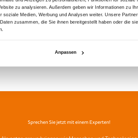
Website zu analysieren. Außerdem geben wir Informationen zu I
 Mitarbeitende an mehr als 35 Standorten. Als einer der f
r soziale Medien, Werbung und Analysen weiter. Unsere Partner
iches Leistungsportfolio Cloud Services, Managed Services
 Daten zusammen, die Sie ihnen bereitgestellt haben oder die s
oftwarelösungen als Pfeiler einer zukunftsweisenden IT-
n.
Anpassen
Sprechen Sie jetzt mit einem Experten!