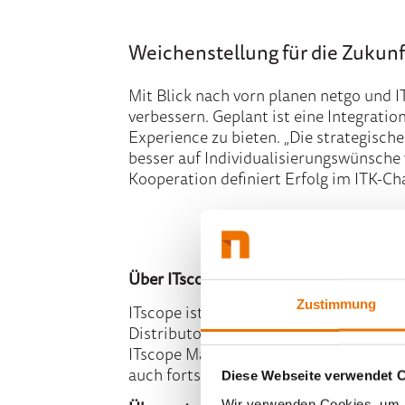
Weichenstellung für die Zukunf
Mit Blick nach vorn planen netgo und 
verbessern. Geplant ist eine Integrati
Experience zu bieten. „Die strategisc
besser auf Individualisierungswünsche
Kooperation definiert Erfolg im ITK-C
Über ITscope
Zustimmung
ITscope ist eine führende Plattform fü
Distributoren und Hersteller bei der D
ITscope Markttransparenz für über 7 M
auch fortschrittliche B2B Shops.
Diese Webseite verwendet 
Wir verwenden Cookies, um I