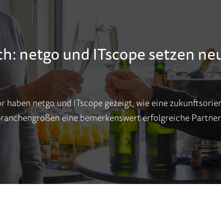
h: netgo und ITscope setzen ne
r haben netgo und ITscope gezeigt, wie eine zukunftsori
Branchengrößen eine bemerkenswert erfolgreiche Partnersc