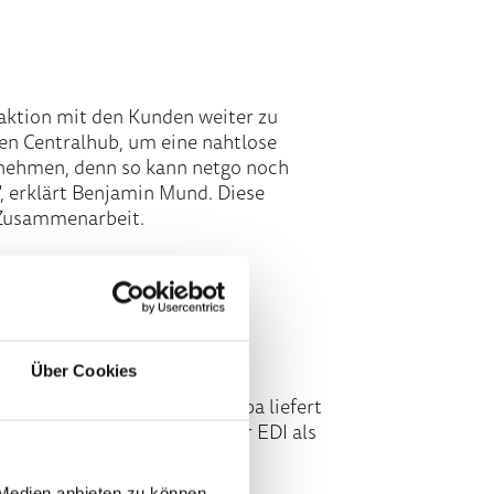
raktion mit den Kunden weiter zu
den Centralhub, um eine nahtlose
ernehmen, denn so kann netgo noch
, erklärt Benjamin Mund. Diese
e Zusammenarbeit.
Über Cookies
ützt Systemhäuser, Reseller,
ls 400 Händlern in ganz Europa liefert
owohl nahtlosen Einkauf über EDI als
 Medien anbieten zu können