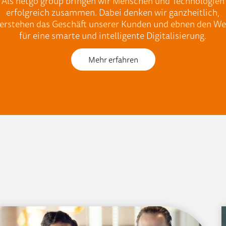
Als netgo group bringen wir Menschen und Technologien
erfolgreich zusammen. Dabei denken wir ganzheitlich,
erstehen das Geschäft unserer Kunden und ebnen den W
für eine smarte und intelligente Digitalisierung.
Mehr erfahren