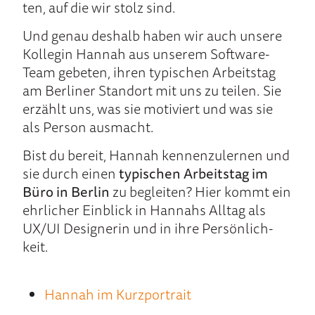
ten, auf die wir stolz sind.
Und ge­nau des­halb ha­ben wir auch un­sere
Kol­legin Hannah aus un­se­rem Soft­ware-
Team ge­be­ten, ihren ty­pischen Ar­beits­tag
am Ber­liner Stand­ort mit uns zu tei­len. Sie
er­zählt uns, was sie mo­ti­viert und was sie
als Per­son aus­macht.
Bist du be­reit, Hannah kennen­zu­lernen und
sie durch ei­nen
ty­pischen Ar­beits­tag im
Bü­ro in Ber­lin
zu be­glei­ten? Hier kommt ein
ehr­licher Ein­blick in Hannahs All­tag als
UX/UI Designe­rin und in ihre Per­sön­lich­
keit.
Hannah im Kurz­por­trait