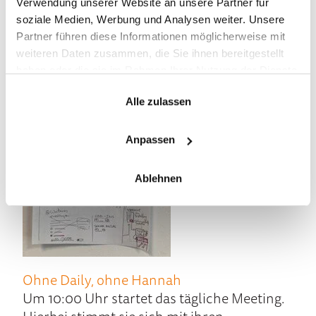
Wahl. Mor­gens nimmt sie sich ger­ne die
Verwendung unserer Website an unsere Partner für
Zeit für kon­zeptio­nelle Themen, die viel Ge­
soziale Medien, Werbung und Analysen weiter. Unsere
hirn­schmalz erfordern.
Partner führen diese Informationen möglicherweise mit
weiteren Daten zusammen, die Sie ihnen bereitgestellt
haben oder die sie im Rahmen Ihrer Nutzung der Dienste
gesammelt haben.
Alle zulassen
Anpassen
Ablehnen
Oh­ne Daily, ohne Hannah
Um 10:00 Uhr star­tet das täg­liche Meeting.