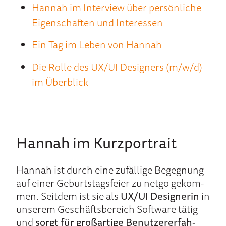
Hannah im Inter­view über per­sön­liche
Eigen­schaf­ten und In­teres­sen
Ein Tag im Le­ben von Hannah
Die Rolle des UX/UI Designers (m/w/d)
im Über­blick
Hannah im Kurz­por­trait
Hannah ist durch eine zu­fällige Be­geg­nung
auf ei­ner Ge­burtstags­feier zu netgo ge­kom­
men. Seit­dem ist sie als
UX/UI Designerin
in
un­se­rem Ge­schäfts­be­reich Soft­ware tä­tig
und
sorgt für groß­arti­ge Be­nutzer­erfah­