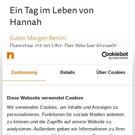
Ein Tag im Le­ben von
Hannah
Guten Morgen Berlin!
Dienstag, 07:30 Uhr: Der Wecker klingelt
und Hannah startet ihren Tag mit Musik.
Heute ist Team-Tag! Nach dem Duschen,
Zähne­putzen und An­ziehen macht sie sich
Zustimmung
Details
Über Cookies
ent­weder mit dem Fahr­rad oder der Bahn
auf den Weg ins Büro. Auch bei schö­nem
Wetter be­glei­tet sie immer ein war­mer Tee.
Diese Webseite verwendet Cookies
Der Mor­gen im Office
Wir verwenden Cookies, um Inhalte und Anzeigen zu
Gegen 09:00 Uhr kommt Hannah im Büro
personalisieren, Funktionen für soziale Medien anbieten
an. Sie be­grüßt die Kolleg:innen, schnappt
zu können und die Zugriffe auf unsere Website zu
sich Wasser und ein Heiß­ge­tränk ihrer
analysieren. Außerdem geben wir Informationen zu Ihrer