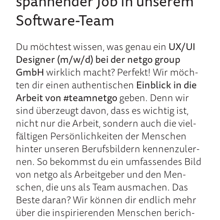
span­nen­der Job in un­se­rem
Soft­ware-Team
Du möch­test wissen, was ge­nau ein
UX/UI
Designer (m/w/d) bei der netgo group
GmbH
wirk­lich macht? Per­fekt! W
ir
möch­
ten dir ei­nen au­then­tischen
Einblick in die
Arbeit von
#teamnetgo
geben. Denn wir
sind über­zeugt davon, dass es wich­tig ist,
nicht nur die Arbeit, son­dern auch die viel­
fäl­tigen Per­sön­lich­kei­ten der Men­schen
hin­ter un­seren Be­rufs­bil­dern ken­nen­zu­ler­
nen. So be­kommst du ein um­fassen­des Bild
von netgo als Ar­beit­geber und den Men­
schen, die uns als Team aus­machen. Das
Bes­te da­ran? Wir können dir end­lich mehr
über die inspi­rieren­den Men­schen be­rich­