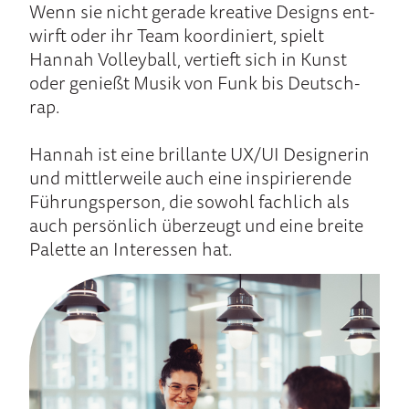
Wenn sie nicht ge­rade krea­tive De­signs ent­
wirft oder ihr Team ko­ordi­niert, spielt
Hannah Volley­ball, ver­tieft sich in Kunst
oder ge­nießt Mu­sik von Funk bis Deutsch­
rap.
Hannah ist ei­ne brillan­te UX/UI Designe­rin
und mittler­wei­le auch ei­ne inspi­rieren­de
Füh­rungs­per­son, die so­wohl fach­lich als
auch per­sön­lich über­zeugt und ei­ne brei­te
Pa­lette an In­teres­sen hat.