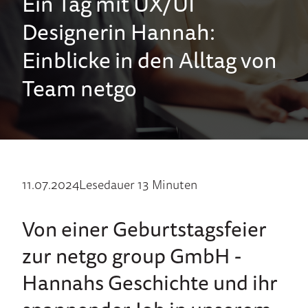
Ein Tag mit UX/UI
Designerin Hannah:
Einblicke in den Alltag von
Team netgo
11.07.2024
Lesedauer 13 Minuten
Von ei­ner Ge­burtstags­feier
zur netgo group GmbH -
Hannahs Ge­schich­te und ihr