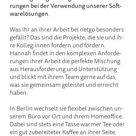
rungen bei der Ver­wen­dung unserer Soft­
ware­lö­sungen
.
Was ihr an ih­rer Ar­beit bei netgo be­son­ders
ge­fällt? Das sind die Pro­jek­te, die sie und ih­
re Kolleg:innen for­dern und för­dern.
Hannah fin­det in den komp­lexen An­for­de­
rungen ih­rer Ar­beit die per­fekte Mischung
aus He­raus­for­derung und Unter­stützung
und blickt mit ih­rem Team ger­ne auf das,
was sie ge­mein­sam ge­leis­tet und er­reicht
ha­ben.
In Berlin wechselt sie flexi­bel zwischen un­
se­rem Bü­ro vor Ort und ihrem Home­office.
Da­bei sind stets eine Tas­se war­mer Tee oder
ein gut zu­berei­teter Kaffee an ih­rer Sei­te.