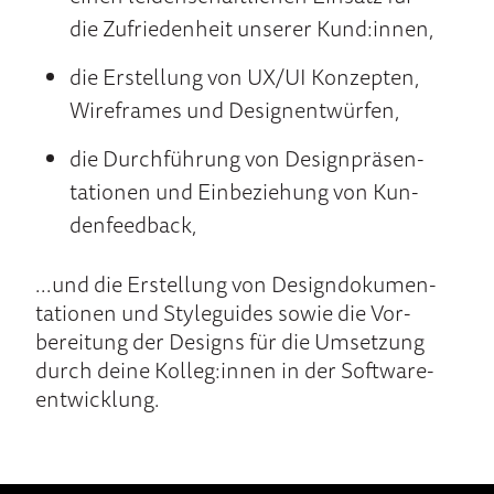
die Zu­frie­den­heit un­serer Kund:innen,
die Er­stellung von UX/UI Kon­zepten,
Wire­frames und De­sign­ent­würfen,
die Durch­füh­rung von De­sign­präsen­
tatio­nen und Ein­be­ziehung von Kun­
den­feed­back,
...und die Er­stellung von De­sign­doku­men­
tatio­nen und Style­guides sowie die Vor­
berei­tung der De­signs für die Um­setzung
durch dei­ne Kolleg:innen in der Soft­ware­
ent­wick­lung.