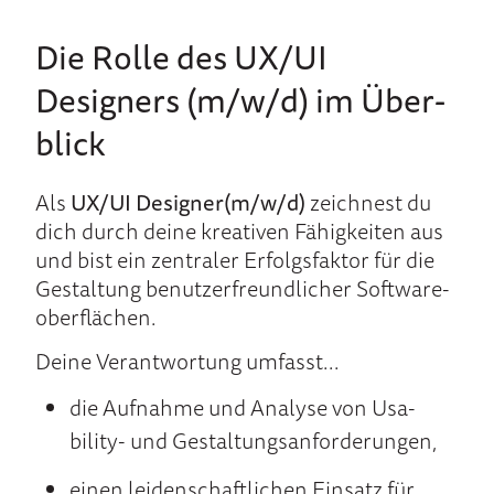
Die Rolle des UX/UI
Designers (m/w/d) im Über­
blick
Als
UX/UI Designer(m/w/d)
zeich­nest du
dich durch dei­ne kreati­ven Fähig­kei­ten aus
und bist ein zen­tra­ler Er­folgs­faktor für die
Ge­stal­tung benutzer­freun­dlicher Soft­ware­
ober­flächen.
Dei­ne Ver­ant­wor­tung um­fasst...
die Auf­nah­me und Ana­lyse von Usa­
bility- und Ge­stal­tungs­anfor­derungen,
ei­nen lei­den­schaft­lichen Ein­satz für