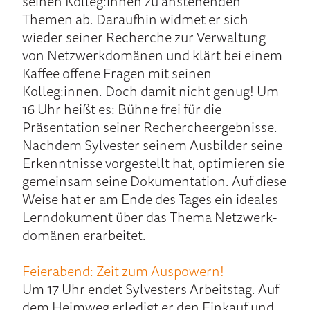
seinen Kolleg:innen zu anstehenden
Themen ab. Daraufhin widmet er sich
wieder seiner Recherche zur Verwaltung
von Netzwerkdomänen und klärt bei einem
Kaffee offene Fragen mit seinen
Kolleg:innen. Doch da­mit nicht genug! Um
16 Uhr heißt es: Bühne frei für die
Präsentation seiner Recherche­ergeb­nisse.
Nach­dem Sylvester sei­nem Aus­bilder seine
Er­kennt­nisse vorgestellt hat, opti­mie­ren sie
ge­mein­sam sei­ne Do­kumenta­tion. Auf diese
Wei­se hat er am Ende des Tages ein ideales
Lern­do­kument über das Thema Netz­werk­
domänen er­ar­beitet.
Feier­abend: Zeit zum Auspowern!
Um 17 Uhr endet Sylvesters Arbeitstag. Auf
dem Heimweg erledigt er den Einkauf und