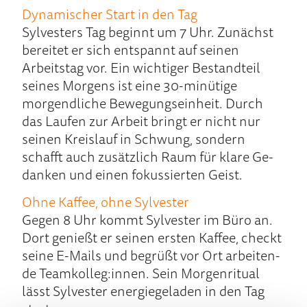
Dy­nami­scher Start in den Tag
Sylvesters Tag beginnt um 7 Uhr. Zu­nächst
be­reitet er sich ent­spannt auf seinen
Arbeits­tag vor. Ein wichti­ger Bestand­teil
seines Mor­gens ist eine 30-minü­tige
morgend­liche Be­wegungs­einheit. Durch
das Lau­fen zur Arbeit bringt er nicht nur
seinen Kreis­lauf in Schwung, son­dern
schafft auch zusätzlich Raum für kla­re Ge­
danken und einen fo­kussier­ten Geist.
Oh­ne Kaffee, ohne Sylvester
Gegen 8 Uhr kommt Sylvester im Büro an.
Dort ge­nießt er sei­nen ers­ten Kaffee, checkt
seine E-Mails und be­grüßt vor Ort ar­beiten­
de Team­kolleg:innen. Sein Morgen­ritual
lässt Sylvester energie­ge­laden in den Tag