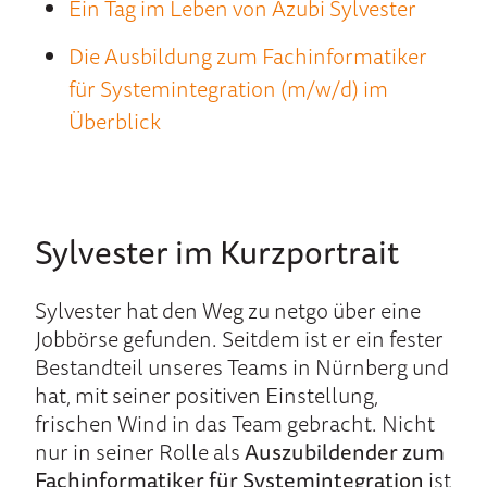
Ein Tag im Leben von Azubi Sylvester
Die Ausbildung zum Fachinformatiker
für Systemintegration (m/w/d) im
Überblick
Sylvester im Kurzportrait
Sylvester hat den Weg zu netgo über eine
Job­börse ge­fun­den. Seit­dem ist er ein fes­ter
Bestand­teil unseres Teams in Nürn­berg und
hat, mit sei­ner posi­tiven Ein­stellung,
frischen Wind in das Team gebracht. Nicht
nur in sei­ner Rolle als
Aus­zubil­den­der zum
Fach­infor­mati­ker für Sys­tem­inte­gration
ist