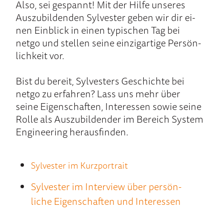
Also, sei ge­spannt! Mit der Hil­fe un­seres
Aus­zubil­den­den Sylvester ge­ben wir dir ei­
nen Ein­blick in einen ty­pischen Tag bei
netgo und stellen sei­ne ein­zig­arti­ge Per­sön­
lich­keit vor.
Bist du be­reit, Sylvesters Ge­schich­te bei
netgo zu er­fah­ren? Lass uns mehr über
seine Eigen­schaf­ten, Inte­ressen so­wie seine
Rolle als Aus­zubil­den­der im Be­reich System
Engineering he­raus­finden.
Sylvester im Kurzportrait
Sylvester im Inter­view über per­sön­
liche Eigen­schaf­ten und Inte­ressen