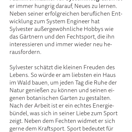
er immer hungrig da­rauf, Neues zu ler­nen.
Ne­ben sei­ner er­folg­reichen be­ruf­lichen Ent­
wick­lung zum System Engineer hat
Sylvester außer­gewöhn­liche Hobbys wie
das Gärt­nern und den Fecht­sport, die ihn
in­teressie­ren und immer wie­der neu he­
raus­for­dern.
Sylvester schätzt die klei­nen Freu­den des
Le­bens. So wür­de er am liebsten ein Haus
im Wald bauen, um je­den Tag die Ruhe der
Na­tur genie­ßen zu können und sei­nen ei­
genen bo­tani­schen Gar­ten zu ge­stal­ten.
Nach der Ar­beit ist er ein ech­tes Energie­
bün­del, was sich in seiner Lie­be zum Sport
zeigt. Neben dem Fech­ten widmet er sich
gerne dem Kraft­sport. Sport be­deutet für