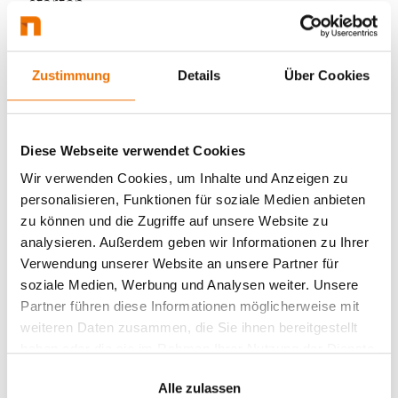
starten.
Zustimmung
Details
Über Cookies
Diese Webseite verwendet Cookies
Wir verwenden Cookies, um Inhalte und Anzeigen zu
personalisieren, Funktionen für soziale Medien anbieten
zu können und die Zugriffe auf unsere Website zu
analysieren. Außerdem geben wir Informationen zu Ihrer
Verwendung unserer Website an unsere Partner für
soziale Medien, Werbung und Analysen weiter. Unsere
Schu­lung im Server­raum
Partner führen diese Informationen möglicherweise mit
Um 10 Uhr kümmert sich Sylvester ge­mein­
weiteren Daten zusammen, die Sie ihnen bereitgestellt
sam mit seinen Kolleg:innen um die Neu­
haben oder die sie im Rahmen Ihrer Nutzung der Dienste
verkabe­lung des Server­raums und über­prüft
gesammelt haben.
ge­wissen­haft, ob sämtliche Konfi­gura­tionen
Alle zulassen