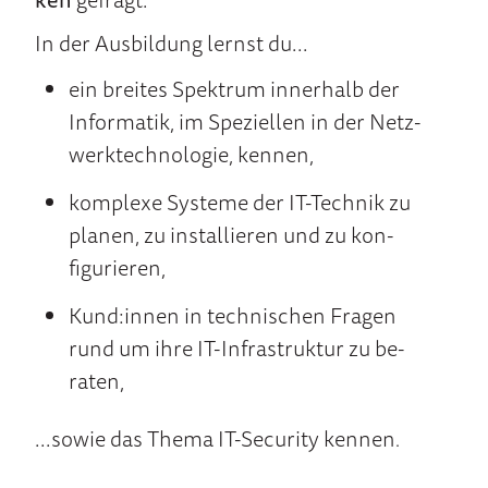
In der Aus­bildung lernst du...
ein brei­tes Spektrum inner­halb der
Infor­matik, im Speziellen in der Netz­
werk­techno­logie, kennen,
komplexe Sys­teme der IT-Tech­nik zu
pla­nen, zu installieren und zu kon­
figurie­ren,
Kund:innen in technischen Fra­gen
rund um ihre IT-Infra­struktur zu be­
raten,
...so­wie das Thema IT-Se­curity kennen
.