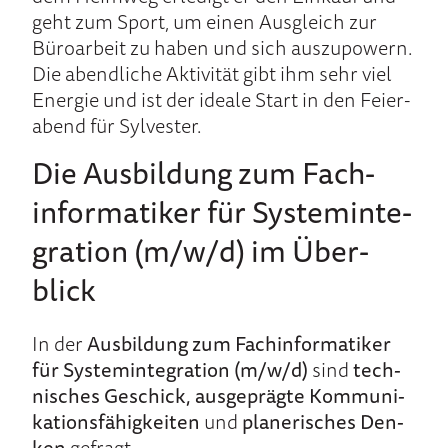
geht zum Sport, um einen Aus­gleich zur
Büro­arbeit zu ha­ben und sich aus­zu­powern
.
Die abend­liche Akti­vi­tät gibt ihm sehr viel
Energie und ist der ideale Start in den Feier­
abend für Sylvester.
Die Aus­bil­dung zum Fach­
infor­mati­ker für System­inte­
gra­tion (m/w/d) im Über­
blick
In der
Aus­bil­dung zum Fach­infor­ma­tiker
für System­inte­gra­tion (m/w/d)
sind
tech­
nisches Ge­schick, aus­geprägte Kom­muni­
kations­fähig­kei­ten
und
pla­nerisches Den­
ken
gefragt.