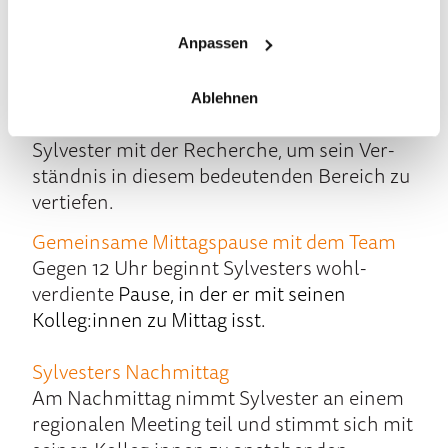
korrekt um­gesetzt wurden. Danach erhält
er einen neuen Auftrag von seinem
Anpassen
Ausbilder, der ein wichtiges Thema seiner
Aus­bildung umfasst: die Ver­waltung von
Ablehnen
Netz­werk­domänen. Moti­viert be­ginnt
Sylvester mit der Re­cherche, um sein Ver­
ständ­nis in diesem be­deuten­den Be­reich zu
ver­tiefen.
Gemeinsame Mittags­pause mit dem Team
Gegen 12 Uhr be­ginnt Sylvesters wohl­
verdien­te
Pause, in der er mit seinen
Kolleg:innen zu Mittag isst.
Sylvesters Nach­mittag
Am Nach­mittag nimmt Sylvester an einem
regionalen Meeting teil und stimmt sich mit