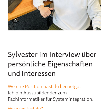
Sylvester im Interview über
per­sönliche Eigen­schaf­ten
und In­teressen
Wel­che Po­sition hast du bei netgo?
Ich bin Auszubildender zum
Fachinformatiker für Systemintegration.
Wo ar­beitest du?