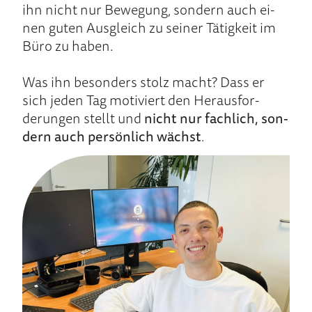
ihn nicht nur Be­we­gung, son­dern auch ei­
nen gu­ten Aus­gleich zu sei­ner Tä­tig­keit im
Bü­ro zu ha­ben.
Was ihn be­son­ders stolz macht? Dass er
sich je­den Tag moti­viert den He­raus­for­
derungen stellt und
nicht nur fach­lich, son­
dern auch per­sön­lich wächst
.