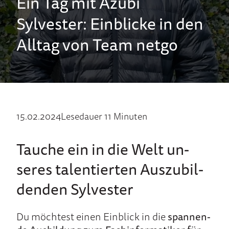
Ein Tag mit Azubi
Sylvester: Einblicke in den
Alltag von Team netgo
15.02.2024
Lesedauer 11 Minuten
Tauche ein in die Welt un­
seres ta­len­tier­ten Aus­zu­bil­
den­den Sylvester
Du möch­test ei­nen Ein­blick in die
spannen­