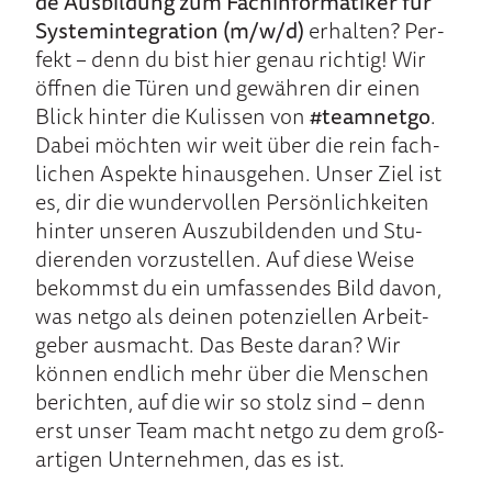
de Aus­bil­dung zum Fach­infor­matiker für
Sys­tem­inte­gration (m/w/d)
er­halten? Per­
fekt – denn du bist hier ge­nau rich­tig! Wir
öffnen die Tü­ren und ge­wäh­ren dir einen
Blick hinter die Ku­lissen von
#teamnetgo
.
Dabei möch­ten wir weit über die rein fach­
lichen As­pekte hi­naus­gehen. Uns­er Ziel ist
es, dir die wun­der­vollen Per­sön­lich­kei­ten
hinter un­seren Aus­zu­bildenden und Stu­
dieren­den vor­zustellen. Auf diese Wei­se
bekommst du ein um­fassen­des Bild davon,
was netgo als dei­nen po­ten­ziellen Ar­beit­
geber aus­macht. Das Bes­te daran? Wir
können end­lich mehr über die Menschen
be­richten, auf die wir so stolz sind – denn
erst unser Team macht netgo zu dem groß­
artigen Unter­nehmen, das es ist.