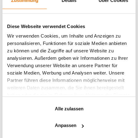
Zustimmung
Details
Über Cookies
Diese Webseite verwendet Cookies
Wir verwenden Cookies, um Inhalte und Anzeigen zu
Bilal Zafar
personalisieren, Funktionen für soziale Medien anbieten
zu können und die Zugriffe auf unsere Website zu
Speaker für Künstliche Intelligenz,
Bilal
Zafar
analysieren. Außerdem geben wir Informationen zu Ihrer
Verwendung unserer Website an unsere Partner für
soziale Medien, Werbung und Analysen weiter. Unsere
Partner führen diese Informationen möglicherweise mit
weiteren Daten zusammen, die Sie ihnen bereitgestellt
haben oder die sie im Rahmen Ihrer Nutzung der Dienste
gesammelt haben.
Alle zulassen
Anpassen