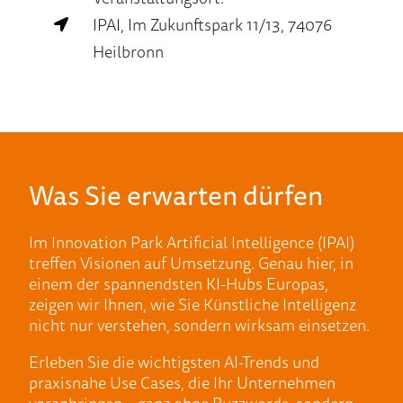
IPAI, Im Zukunftspark 11/13, 74076
Heilbronn
Was Sie erwarten dürfen
Im Innovation Park Artificial Intelligence (IPAI)
treffen Visionen auf Umsetzung. Genau hier, in
einem der spannendsten KI-Hubs Europas,
zeigen wir Ihnen, wie Sie Künstliche Intelligenz
nicht nur verstehen, sondern wirksam einsetzen.
Erleben Sie die wichtigsten AI-Trends und
praxisnahe Use Cases, die Ihr Unternehmen
voranbringen – ganz ohne Buzzwords, sondern