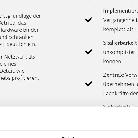
Implementier
eitsgrundlage der
Vergangenheit 
Betrieb, das
komplett als F
 Hardware binden
und schränken
Skalierbarkeit 
it deutlich ein.
unkompliziert
Ihr Netzwerk als
können
e eines
etail, wie
Zentrale Verw
ebs profitieren.
übernehmen un
Fachkräfte de
Sicherheit:
Erf
Netzwerksiche
Sicherheitspr