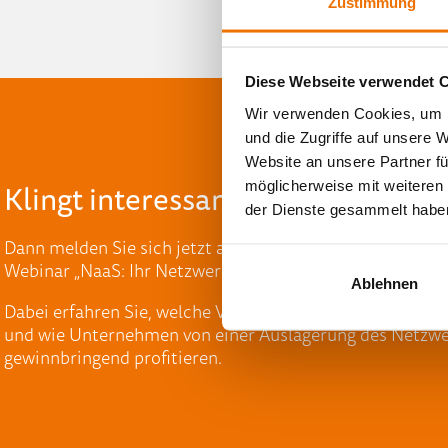
Zustimmung
Diese Webseite verwendet 
Wir verwenden Cookies, um I
und die Zugriffe auf unsere 
Website an unsere Partner fü
Klingt interessant?
möglicherweise mit weiteren
der Dienste gesammelt habe
Dann melden Sie sich jetzt an zu unserem kostenfreien
Webinar „NaaS: Ihr Netzwerk als maßgeschneiderter Serv
Ablehnen
Dabei erfahren Sie, welche Vorteile der netgo Network as
und wie Unternehmen von einer Auslagerung des Netzwe
gewinnbringend profitieren.