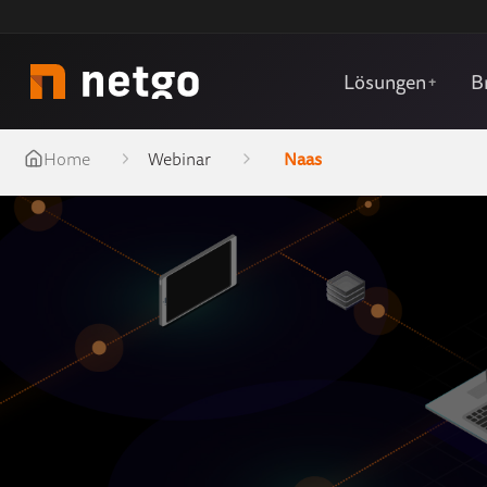
Lösungen
B
+
Home
Webinar
Naas