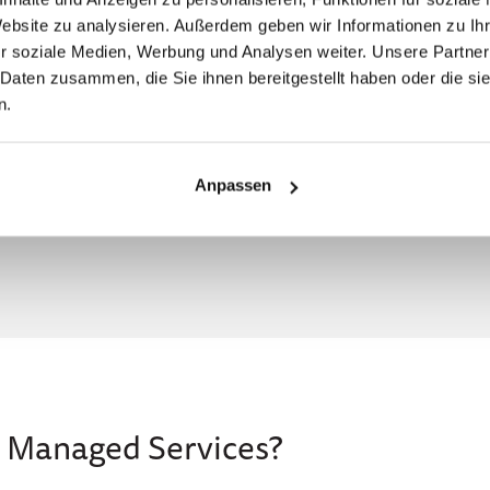
Website zu analysieren. Außerdem geben wir Informationen zu I
roße IT-Hersteller wie Electronic Data Systems (EDS) u
r soziale Medien, Werbung und Analysen weiter. Unsere Partner
ser IT-Services geh
ö
rte das Remote Monitoring von Serve
 Daten zusammen, die Sie ihnen bereitgestellt haben oder die s
anische IT-Consultant und -Trainer
Karl W. Palachuk
,
der m
n.
erbändige
Managed Services Operation Manual
.
andschaft an Managed Services Providern, die nicht nur g
Anpassen
guten Überblick über die Provider und ihr Leistungsange
tional Services Group (ISG).
n Managed Services?