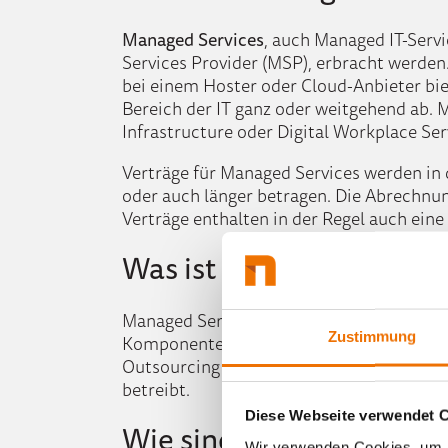
Managed Services
, auch Managed IT-Servi
Services Provider (MSP), erbracht werden
bei einem Hoster oder Cloud-Anbieter b
Bereich der IT ganz oder weitgehend ab.
M
Infrastructure oder Digital Workplace Ser
Verträ
ge f
ür
Managed Services werden in d
oder auch länger betragen. Die Abrechnung
Verträge enthalten in der Regel auch ein
Was ist der Unterschied
Managed
Services werden in die IT-Infra
Zustimmung
Komponenten als
Managed
Services ausla
Outsourcing werden dagegen komplette Be
betreibt.
Diese Webseite verwendet 
Wie sind Managed Servi
Wir verwenden Cookies, um I