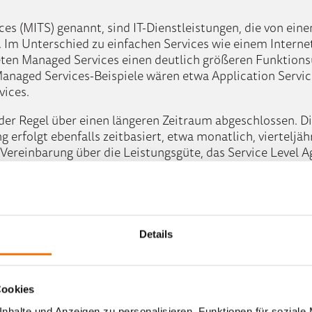
ces (MITS) genannt, sind IT-Dienstleistungen, die von ei
. Im Unterschied zu einfachen Services wie einem Interne
ieten Managed Services einen deutlich größeren Funktio
anaged Services-Beispiele wären etwa Application Servi
vices.
er Regel über einen längeren Zeitraum abgeschlossen. Die
 erfolgt ebenfalls zeitbasiert, etwa monatlich, vierteljäh
e Vereinbarung über die Leistungsgüte, das Service Level 
 zwischen Managed Services und 
struktur des Anwenderunternehmens eingebettet. Selbst 
Details
gert (
Everything
as
a Service) bleibt d
ie Verantwortung do
reiche, etwa das Rechenzentrum, an eine Drittfirma über
Cookies
ces entstanden?
nhalte und Anzeigen zu personalisieren, Funktionen für soziale