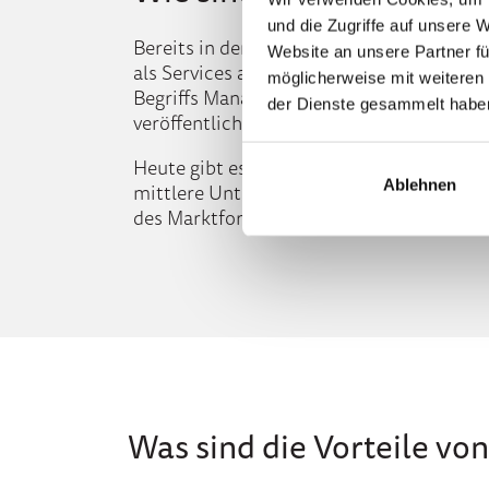
und die Zugriffe auf unsere 
Bereits in den 1990er Jahren begannen g
Website an unsere Partner fü
als Services anzubieten. Zu den ersten die
möglicherweise mit weiteren
Begriffs Managed Services gilt der amerik
der Dienste gesammelt habe
ver
ö
ffentlicht hat, unter anderem das vi
Heute gibt es weltweit eine vielfältige L
Ablehnen
mittlere Unternehmen adressieren. Einen 
des Marktforschungsunternehmens Interna
Was sind die Vorteile vo