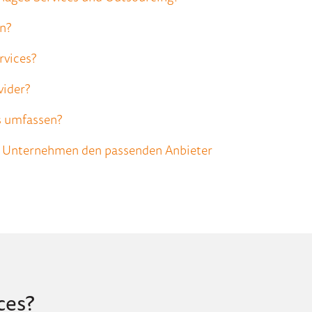
n?
rvices?
vider?
s umfassen?
en Unternehmen den passenden Anbieter
ces?