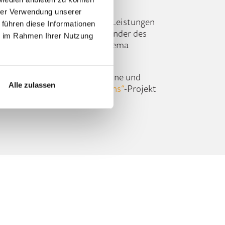
hrer Verwendung unserer
nd IBM Großkunden bestimmte Leistungen
 führen diese Informationen
rn und Netzwerken. Als Begründer des
ie im Rahmen Ihrer Nutzung
ehrere Bücher zu diesem Thema
roße Kunden, sondern auch kleine und
Alle zulassen
bot gibt das
„
ISG Provider Lens
“
-Projekt