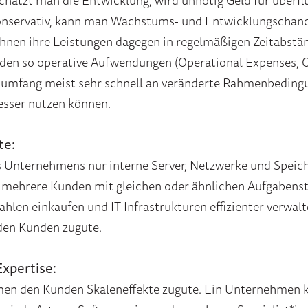
chätzt man die Entwicklung, wird unnötig Geld für überfl
onservativ, kann man Wachstums- und Entwicklungschance
hnen ihre Leistungen dagegen in regelmäßigen Zeitabstän
rden so operative Aufwendungen (Operational Expenses, 
sumfang meist sehr schnell an veränderte Rahmenbedingu
ser nutzen können.
te:
s Unternehmens nur interne Server, Netzwerke und Spei
 mehrere Kunden mit gleichen oder ähnlichen Aufgabenst
len einkaufen und IT-Infrastrukturen effizienter verwal
den Kunden zugute.
xpertise:
n den Kunden Skaleneffekte zugute. Ein Unternehmen ka