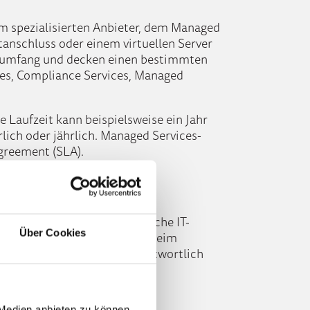
nem spezialisierten Anbieter, dem Managed
tanschluss oder einem virtuellen Server
nsumfang und decken einen bestimmten
ces, Compliance Services, Managed
 Laufzeit kann beispielsweise ein Jahr
rlich oder jährlich. Managed Services-
Agreement (SLA).
Outsourcing?
wenn ein Unternehmen sämtliche IT-
Über Cookies
ch beim CIO oder IT-Leiter. Beim
geben, die diese eigenverantwortlich
 Medien anbieten zu können