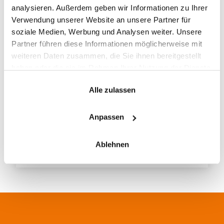
analysieren. Außerdem geben wir Informationen zu Ihrer
Verwendung unserer Website an unsere Partner für
soziale Medien, Werbung und Analysen weiter. Unsere
Partner führen diese Informationen möglicherweise mit
weiteren Daten zusammen, die Sie ihnen bereitgestellt
haben oder die sie im Rahmen Ihrer Nutzung der Dienste
gesammelt haben.
Alle zulassen
Johannes Böttcher
Product Manager Projects & Cloud
Anpassen
Transformation,
netgo
Ablehnen