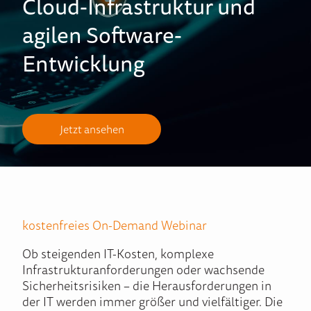
Cloud-Infrastruktur und
agilen Software-
Entwicklung
Jetzt ansehen
kostenfreies On-Demand Webinar
Ob steigenden IT-Kosten, komplexe
Infrastrukturanforderungen oder wachsende
Sicherheitsrisiken – die Herausforderungen in
der IT werden immer größer und vielfältiger. Die