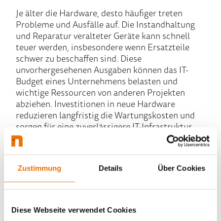
Je älter die Hardware, desto häufiger treten
Probleme und Ausfälle auf. Die Instandhaltung
und Reparatur veralteter Geräte kann schnell
teuer werden, insbesondere wenn Ersatzteile
schwer zu beschaffen sind. Diese
unvorhergesehenen Ausgaben können das IT-
Budget eines Unternehmens belasten und
wichtige Ressourcen von anderen Projekten
abziehen. Investitionen in neue Hardware
reduzieren langfristig die Wartungskosten und
sorgen für eine zuverlässigere IT-Infrastruktur.
Fazit
Zustimmung
Details
Über Cookies
Veraltete Hardware kann Unternehmen auf
vielfältige Weise teuer zu stehen kommen. Von
Diese Webseite verwendet Cookies
Leistungseinbußen über erhöhte