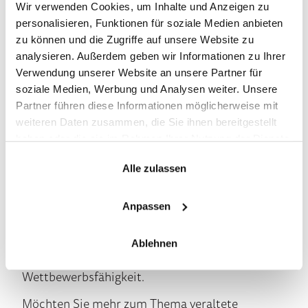
Wir verwenden Cookies, um Inhalte und Anzeigen zu
Sicherheitsrisiken bis hin zu höheren
personalisieren, Funktionen für soziale Medien anbieten
Betriebskosten – die Nachteile sind vielfältig und
zu können und die Zugriffe auf unsere Website zu
signifikant. Durch regelmäßige Hardware-
analysieren. Außerdem geben wir Informationen zu Ihrer
Aktualisierungen können Unternehmen
sicherstellen, dass sie effizient, sicher und
Verwendung unserer Website an unsere Partner für
nachhaltig arbeiten. Die Investition in moderne
soziale Medien, Werbung und Analysen weiter. Unsere
Geräte zahlt sich langfristig aus, indem sie die
Partner führen diese Informationen möglicherweise mit
Produktivität steigert, die Betriebskosten senkt
weiteren Daten zusammen, die Sie ihnen bereitgestellt
und das Risiko von Sicherheitsverletzungen
haben oder die sie im Rahmen Ihrer Nutzung der Dienste
minimiert.
gesammelt haben.
Alle zulassen
Unternehmen sollten daher proaktiv in ihre IT-
Infrastruktur investieren und veraltete Hardware
Anpassen
rechtzeitig ersetzen. Dies ist nicht nur eine kluge
wirtschaftliche Entscheidung, sondern auch ein
wesentlicher Schritt zur Sicherstellung des
Ablehnen
langfristigen Erfolgs und der
Wettbewerbsfähigkeit.
Möchten Sie mehr zum Thema veraltete