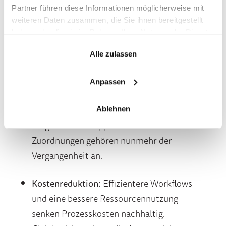
Erfassen, Prüfen oder Weiterleiten von
Partner führen diese Informationen möglicherweise mit
Dokumenten werden automatisiert.
weiteren Daten zusammen, die Sie ihnen bereitgestellt
haben oder die sie im Rahmen Ihrer Nutzung der Dienste
Mitarbeitende gewinnen wertvolle Zeit für
gesammelt haben.
strategischere Tätigkeiten, die einen
Alle zulassen
menschlichen Verstand erfordern.
Anpassen
Fehlerminimierung:
KI-gestützte Prozesse
arbeiten präziser und reduzieren manuelle
Ablehnen
Eingriffe – z. B. Tippfehler oder falsche
Zuordnungen gehören nunmehr der
Vergangenheit an.
Kostenreduktion:
Effizientere Workflows
und eine bessere Ressourcennutzung
senken Prozesskosten nachhaltig.