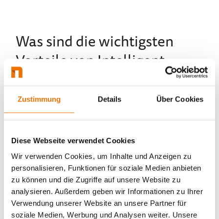
Was sind die wichtigsten
Vorteile von Intelligent
Document
Processing?
Zustimmung
Details
Über Cookies
Der Einsatz von Intelligent Document Processing
(IDP) bringt Unternehmen nicht nur
technologische, sondern auch handfeste
wirtschaftliche Vorteile. Durch die intelligente
Diese Webseite verwendet Cookies
Automatisierung dokumentenbasierter Prozesse
Wir verwenden Cookies, um Inhalte und Anzeigen zu
lassen sich Abläufe effizienter und skalierbarer
personalisieren, Funktionen für soziale Medien anbieten
gestalten.
zu können und die Zugriffe auf unsere Website zu
Die wichtigsten Mehrwerte im Überblick:
analysieren. Außerdem geben wir Informationen zu Ihrer
Verwendung unserer Website an unsere Partner für
Zeitersparnis:
Routineaufgaben wie das
soziale Medien, Werbung und Analysen weiter. Unsere