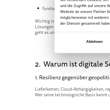
und die Zugriffe auf unsere 
fundierte, informierte Entscheidun
Website an unsere Partner fü
möglicherweise mit weiteren
Wichtig ist die Abgrenzung zur Autarki
der Dienste gesammelt habe
Lösungen zu nutzen. Vollständige tech
geht es um
Kontrollfähigkeit, Wahlfre
Ablehnen
2. Warum ist digitale
1. Resilienz gegenüber geopolit
Lieferketten, Cloud-Abhängigkeiten, re
Wer seine technologische Basis kennt u