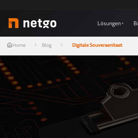
Lösungen
B
+
Home
Blog
Digitale Souveraenitaet