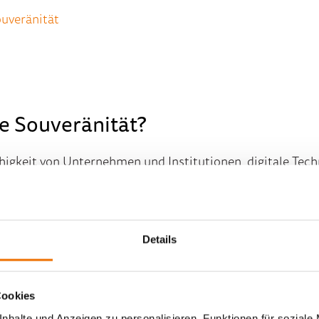
uveränität
le Souveränität?
ähigkeit von Unternehmen und Institutionen, digitale Tec
edeutet sie, die Leistungsfähigkeit und Vertrauenswürd
n und prüfen zu können.
Details
ansparent zu machen
Cookies
en
nhalte und Anzeigen zu personalisieren, Funktionen für soziale