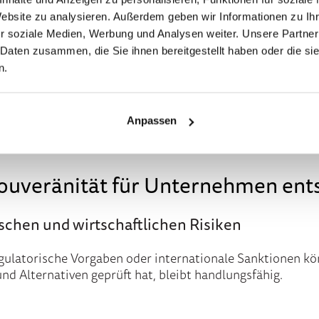
Website zu analysieren. Außerdem geben wir Informationen zu I
gen zu treffen
r soziale Medien, Werbung und Analysen weiter. Unsere Partner
 Daten zusammen, die Sie ihnen bereitgestellt haben oder die s
e: Digitale Souveränität bedeutet
nicht
, alles selbst zu e
n.
nologische Unabhängigkeit ist in globalen Wertschöpfungs
iheit und Risikominimierung
.
Anpassen
 Souveränität für Unternehmen en
ischen und wirtschaftlichen Risiken
gulatorische Vorgaben oder internationale Sanktionen kön
nd Alternativen geprüft hat, bleibt handlungsfähig.