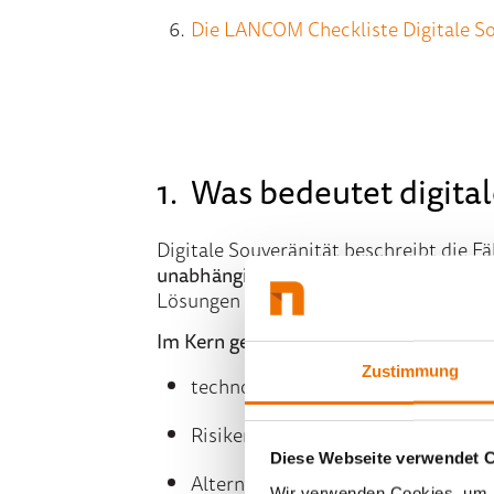
Die LANCOM Checkliste Digitale So
1. Was bedeutet digita
Digitale Souveränität beschreibt die F
unabhängig
einzusetzen. Laut Bitkom b
Lösungen am Markt verstehen, bewerte
Im Kern geht es darum:
Zustimmung
technologische Abhängigkeiten tr
Risiken realistisch einzuschätzen
Diese Webseite verwendet 
Alternativen strategisch zu bewert
Wir verwenden Cookies, um I