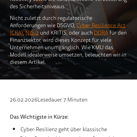
des Sicherheitsniveaus.
Nicht zuletzt durch regulatorische
Anforderungen wie DSGVO,
Cyber Resilience Act
(CRA)
,
NIS-2
und KRITIS, oder auch
DORA
für den
Finanzsektor, wird dieses Konzept für viele
Unternehmen unumgänglich. Wie KMU das
Modell idealerweise umsetzen, beleuchten wir in
diesem Artikel.
26.02.2026
Lesedauer 7 Minuten
Das Wichtigste in Kürze:
Cyber-Resilienz geht über klassische