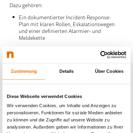
Dazu gehören:
Ein dokumentierter Incident-Response-
Plan mit klaren Rollen, Eskalationswegen
und einer definierten Alarmier‑ und
Meldekette
Vordefinierte Playbooks für typische
Szenarien wie Ransomware, Phishing oder
Account-Kompromittierung
Zustimmung
Details
Über Cookies
Technische Voraussetzungen wie zentrale
Log-Erfassung,
‑Aggregierung und
‑Bewertung, EDR/XDR-Lösungen und
getestete Backups
,
Etablieren eines
Diese Webseite verwendet Cookies
24/7‑Monitoring über SOC (
z. B. als
Wir verwenden Cookies, um Inhalte und Anzeigen zu
Managed Service
)
personalisieren, Funktionen für soziale Medien anbieten
zu können und die Zugriffe auf unsere Website zu
analysieren. Außerdem geben wir Informationen zu Ihrer