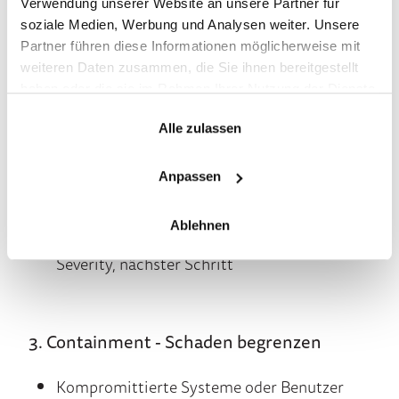
Verwendung unserer Website an unsere Partner für
2. Identification - erkennen, einordnen,
soziale Medien, Werbung und Analysen weiter. Unsere
priorisieren
Partner führen diese Informationen möglicherweise mit
weiteren Daten zusammen, die Sie ihnen bereitgestellt
Alarme/Anomalien erkennen (z. B. über
haben oder die sie im Rahmen Ihrer Nutzung der Dienste
SIEM/EDR, Use-Cases, auch KI-gestützt)
gesammelt haben.
Alle zulassen
Triage: Was ist passiert, wie groß ist der
Scope, wie kritisch ist es?
Anpassen
Priorisierung nach Business Impact und
Ablehnen
klare Entscheidung: Incident ja/nein,
Severity, nächster Schritt
3. Containment - Schaden begrenzen
Kompromittierte Systeme oder Benutzer