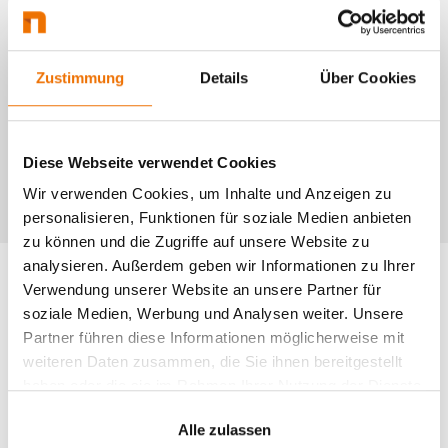
Branchen wichtig – insbesondere für
Unternehmen, die mit sensiblen Daten
arbeiten, kritische Infrastrukturen
Zustimmung
Details
Über Cookies
beinhalten oder einen erhöhten
Sicherheitsbedarf aufweisen.
Diese Webseite verwendet Cookies
Wir verwenden Cookies, um Inhalte und Anzeigen zu
personalisieren, Funktionen für soziale Medien anbieten
zu können und die Zugriffe auf unsere Website zu
analysieren. Außerdem geben wir Informationen zu Ihrer
Verwendung unserer Website an unsere Partner für
Mit Penetrationstests
soziale Medien, Werbung und Analysen weiter. Unsere
erfolgreich Cyberangriffe
Partner führen diese Informationen möglicherweise mit
weiteren Daten zusammen, die Sie ihnen bereitgestellt
verhindern – So läuft ein
haben oder die sie im Rahmen Ihrer Nutzung der Dienste
gesammelt haben.
Pentest ab
Alle zulassen