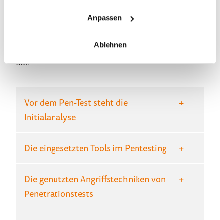
Cyberangriffe zu verhindern ist unabdingbar
Anpassen
geworden für Unternehmen. Dabei stellen
professionelle Penetrationstests
in der IT ein
Ablehnen
wichtiges Element für die Sicherheitsstrategie
dar.
Vor dem Pen-Test steht die
Initialanalyse
Die eingesetzten Tools im Pentesting
Die genutzten Angriffstechniken von
Penetrationstests