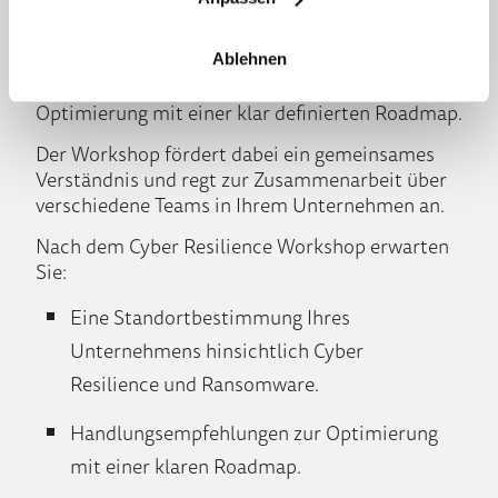
Am Ende des Workshops erhalten Sie eine klare
Standortbestimmung Ihres Unternehmens
bezüglich Cyber Resilience und Ransomware
Ablehnen
sowie konkrete Handlungsempfehlungen zur
Optimierung mit einer klar definierten Roadmap.
Der Workshop fördert dabei ein gemeinsames
Verständnis und regt zur Zusammenarbeit über
verschiedene Teams in Ihrem Unternehmen an.
Nach dem Cyber Resilience Workshop erwarten
Sie:
Eine Standortbestimmung Ihres
Unternehmens hinsichtlich Cyber
Resilience und Ransomware.
Handlungsempfehlungen zur Optimierung
mit einer klaren Roadmap.